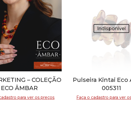
Indisponível
RKETING – COLEÇÃO
Pulseira Kintai Ec
ECO ÂMBAR
005311
cadastro para ver os preços
Faça o cadastro para ver o