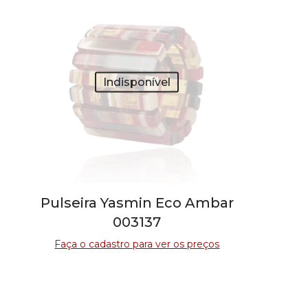
Indisponível
Pulseira Yasmin Eco Ambar
003137
Faça o cadastro para ver os preços