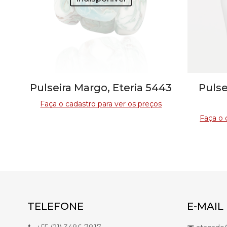
Pulseira Margo, Eteria 5443
Pulse
Faça o cadastro para ver os preços
Faça o 
TELEFONE
E-MAIL