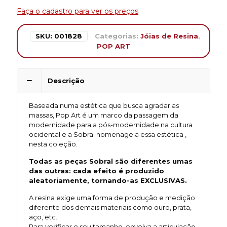
Faça o cadastro para ver os preços
SKU:
001828
Categorias:
Jóias de Resina
,
POP ART
Descrição
Baseada numa estética que busca agradar as
massas, Pop Art é um marco da passagem da
modernidade para a pós-modernidade na cultura
ocidental e a Sobral homenageia essa estética ,
nesta coleção.
Todas as peças Sobral são diferentes umas
das outras: cada efeito é produzido
aleatoriamente, tornando-as EXCLUSIVAS.
A resina exige uma forma de produção e medição
diferente dos demais materiais como ouro, prata,
aço, etc.
Para verificar o seu tamanho, envolva a articulação