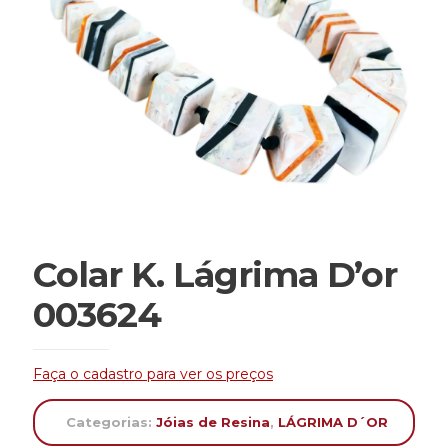
Colar K. Lágrima D’or
003624
Faça o cadastro para ver os preços
Categorias:
Jóias de Resina
,
LÁGRIMA D´OR