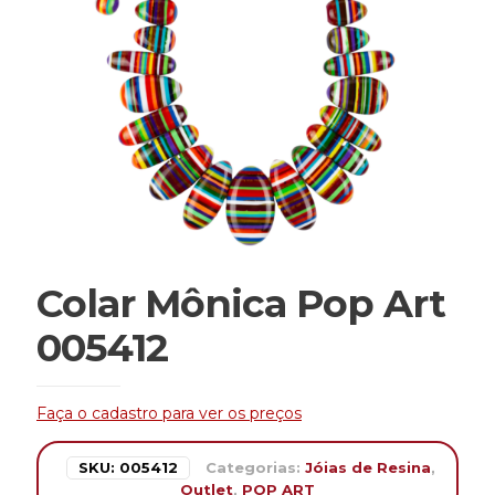
Colar Mônica Pop Art
005412
Faça o cadastro para ver os preços
SKU:
005412
Categorias:
Jóias de Resina
,
Outlet
,
POP ART