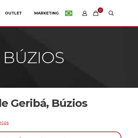
0
OUTLET
MARKETING
 BÚZIOS
de Geribá, Búzios
eços