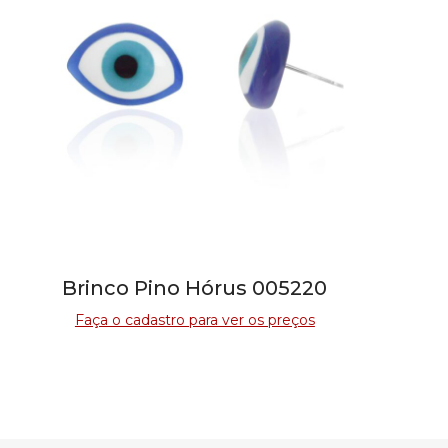
Brinco Pino Hórus 005220
Faça o cadastro para ver os preços