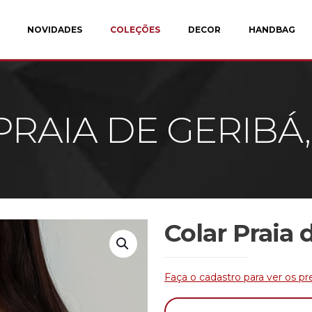
NOVIDADES
COLEÇÕES
DECOR
HANDBAG
PRAIA DE GERIBÁ,
Colar Praia 
Faça o cadastro para ver os pr