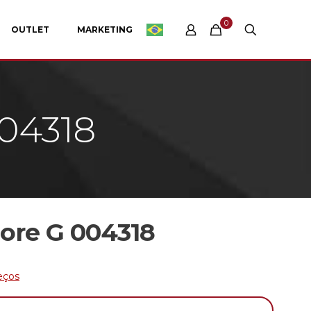
0
OUTLET
MARKETING
04318
ore G 004318
eços