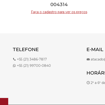
004314
Faça o cadastro para ver os preços
TELEFONE
E-MAIL
+55 (21) 3486-7817
atacado@
+55 (21) 99700-0840
HORÁR
2ª a 6ª d